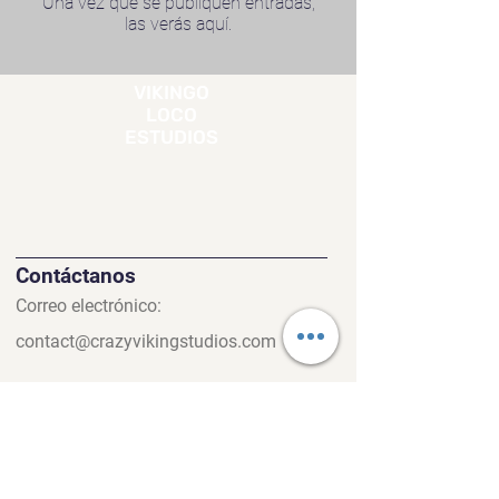
Una vez que se publiquen entradas,
las verás aquí.
VIKINGO
LOCO
ESTUDIOS
Contáctanos
Correo electrónico:
contact@crazyvikingstudios.com
Enlaces rápidos
política de
privacidad