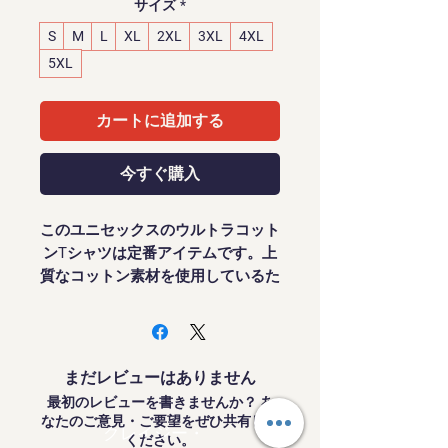
サイズ
*
S
M
L
XL
2XL
3XL
4XL
5XL
カートに追加する
今すぐ購入
このユニセックスのウルトラコット
ンTシャツは定番アイテムです。上
質なコットン素材を使用しているた
め、デザインが際立ちます。肩部分
はテープ処理が施されており、上半
身にフィットします。サイドシーム
がないため、すっきりとした流れる
まだレビューはありません
ようなシルエットを実現。襟元はリ
最初のレビューを書きませんか？ あ
ブ編みで伸縮性を高めています。こ
なたのご意見・ご要望をぜひ共有して
クレイジー・
の製品に使用されている素材は、持
ください。