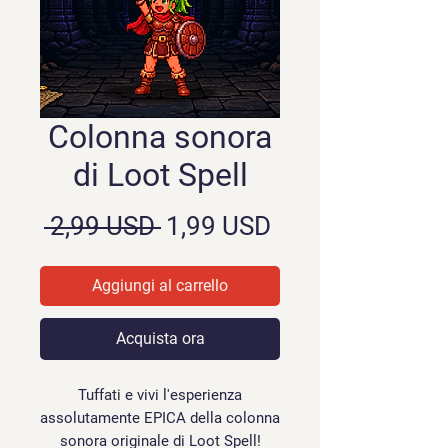
Colonna sonora
di Loot Spell
Prezzo
Prezzo
 2,99 USD 
1,99 USD
regolare
scontato
Aggiungi al carrello
Acquista ora
Tuffati e vivi l'esperienza
assolutamente EPICA della colonna
sonora originale di Loot Spell!