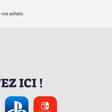
 vos achats.
Z ICI !