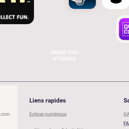
VIKING FOU
STUDIOS
Liens rapides
S
s.com
Éclipse numérique
G
F